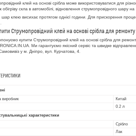
провідний клей на основі срібла може використовуватися для різно
к обігріву скла в автомобілі, відновлення струмопровідного шару на г
 шар клею висихає протягом однієї години. Для прискорення проце
.
пити Струмопровідний клей на основі срібла для ремонту
понуємо купити Струмопровідний клей на основі срібла для ремонту
ONICA.IN.UA. Ми гарантуємо якісний сервіс та швидке відправлення 
 Самовивіз у м. Дніпро, вул. Курчатова, 4.
ТЕРИСТИКИ
вні
а виробник
Китай
0.2 л
стувальницькі характеристики
Срібло
Лак