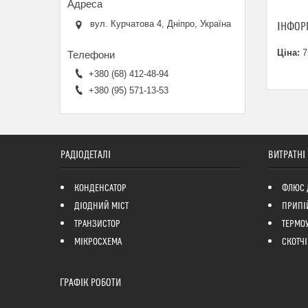
вул. Курчатова 4, Дніпро, Україна
ІНФОР
Ціна:
7
+380 (68) 412-48-94
+380 (95) 571-13-53
РАДІОДЕТАЛІ
ВИТРАТНІ
КОНДЕНСАТОР
ФЛЮС 
ДІОДНИЙ МІСТ
ПРИПІ
ТРАНЗИСТОР
ТЕРМО
МІКРОСХЕМА
СКОТЧІ
ГРАФІК РОБОТИ