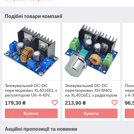
Подібні товари компанії
Знижувальний DC-DC
Знижувальний DC-DC
Пон
перетворювач XL4016E1 з
перетворювач XH-M401
пере
регулятором Uin 4-40V,
на XL4016E1 з радіатором
з 4-
Uout 1.25-36V, 8A, 180KHz
та регулятором Uin 4-40V,
регу
179,30
213,90
96,
₴
₴
Uout 1.25-36V, 8A
раді
Купити
Купити
Акційні пропозиції та новинки