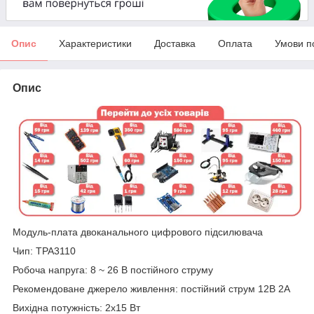
Опис
Характеристики
Доставка
Оплата
Умови п
Опис
Модуль-плата двоканального цифрового підсилювача
Чип: TPA3110
Робоча напруга: 8 ~ 26 В постійного струму
Рекомендоване джерело живлення: постійний струм 12В 2А
Вихідна потужність: 2x15 Вт