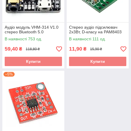
Аудіо модуль VHM-314 V1.0
Стерео аудіо підсилювач
стерео Bluetooth 5.0
2х3Вт, D-класу на PAM8403
В наявності 753 од.
В наявності 111 од.
59,40
11,90
₴
₴
118,80 ₴
15,90 ₴
Купити
Купити
–5%