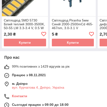
Світлодіод SMD 5730
Світлодіод Piranha 5мм
Світ
Білий теплий 3000-3500K,
Синій 2000-2500mCd 465-
дифу
50-55 LM 3.3-3.4 V, 0.5 W
467nm, 3.0-3.1 V
2000
2,30
5
2,7
₴
₴
Купити
Купити
Про нас
99% позитивних з 1429 відгуків за рік
Працює з 08.11.2021
м. Дніпро
вул. Курчатова 4, Дніпро, Україна
Контакти
Сьогодні працює з 09:00 до 18:00