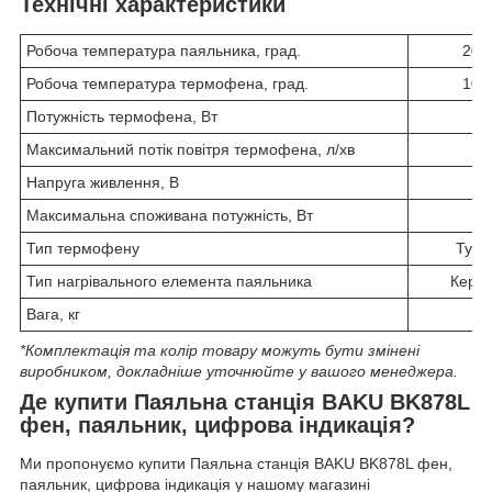
Технічні характеристики
Робоча температура паяльника, град.
200
Робоча температура термофена, град.
100
Потужність термофена, Вт
6
Максимальний потік повітря термофена, л/хв
1
Напруга живлення, В
2
Максимальна споживана потужність, Вт
7
Тип термофену
Турб
Тип нагрівального елемента паяльника
Керам
Вага, кг
2
*Комплектація та колір товару можуть бути змінені
виробником, докладніше уточнюйте у вашого менеджера.
Де купити Паяльна станція BAKU BK878L
фен, паяльник, цифрова індикація?
Ми пропонуємо купити Паяльна станція BAKU BK878L фен,
паяльник, цифрова індикація у нашому магазині