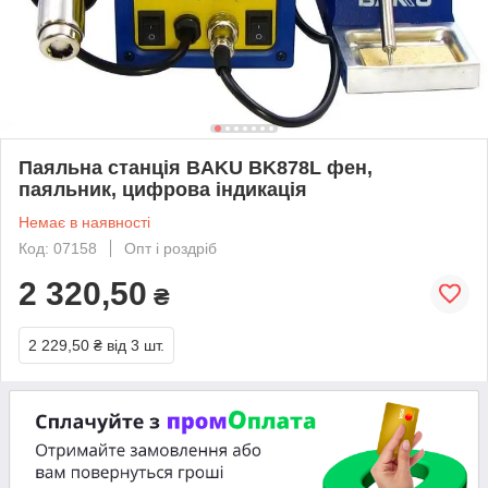
Паяльна станція BAKU BK878L фен,
паяльник, цифрова індикація
Немає в наявності
Код: 07158
Опт і роздріб
2 320,50
₴
2 229,50 ₴
від 3 шт.