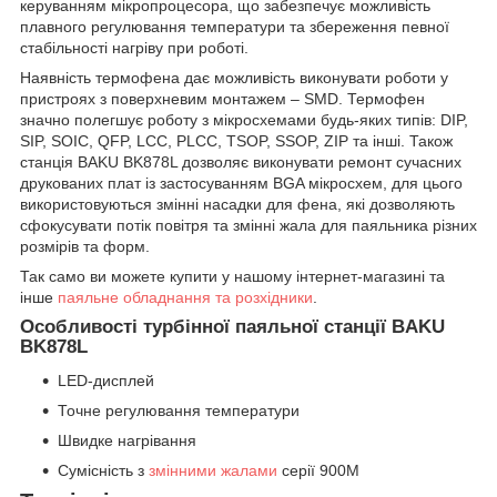
керуванням мікропроцесора, що забезпечує можливість
плавного регулювання температури та збереження певної
стабільності нагріву при роботі.
Наявність термофена дає можливість виконувати роботи у
пристроях з поверхневим монтажем – SMD. Термофен
значно полегшує роботу з мікросхемами будь-яких типів: DIP,
SIP, SOIC, QFP, LCC, PLCC, TSOP, SSOP, ZIP та інші. Також
станція BAKU BK878L дозволяє виконувати ремонт сучасних
друкованих плат із застосуванням BGA мікросхем, для цього
використовуються змінні насадки для фена, які дозволяють
сфокусувати потік повітря та змінні жала для паяльника різних
розмірів та форм.
Так само ви можете купити у нашому інтернет-магазині та
інше
паяльне обладнання та розхідники
.
Особливості турбінної паяльної станції BAKU
BK878L
LED-дисплей
Точне регулювання температури
Швидке нагрівання
Сумісність з
змінними жалами
серії 900M