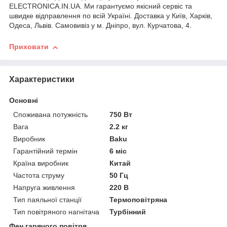
ELECTRONICA.IN.UA. Ми гарантуємо якісний сервіс та
швидке відправлення по всій Україні. Доставка у Київ, Харків,
Одеса, Львів. Самовивіз у м. Дніпро, вул. Курчатова, 4.
Приховати
Характеристики
Основні
Споживана потужність
750 Вт
Вага
2.2 кг
Виробник
Baku
Гарантійний термін
6 міс
Країна виробник
Китай
Частота струму
50 Гц
Напруга живлення
220 В
Тип паяльної станції
Термоповітряна
Тип повітряного нагнітача
Турбінний
Фен гарячого повітря