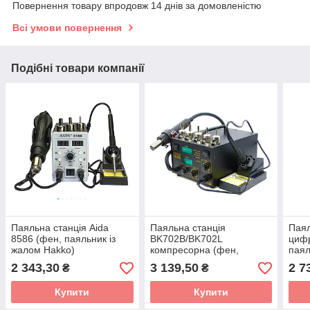
Повернення товару впродовж 14 днів за домовленістю
Всі умови повернення
Подібні товари компанії
Паяльна станція Aida
Паяльна станція
Паял
8586 (фен, паяльник із
BK702B/BK702L
цифр
жалом Hakko)
компресорна (фен,
паял
паяльник)
2 343,30
3 139,50
2 7
₴
₴
Купити
Купити