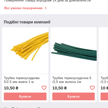
Повернення товару впродовж 14 днів за домовленістю
Всі умови повернення
Подібні товари компанії
Трубка термоусадкова
Трубка термоусадочна 5
Труб
5/2,5 мм жовта 1 м
/2,5 мм зелена 1м
/2,5
10,50
10,50
10
₴
₴
Купити
Купити