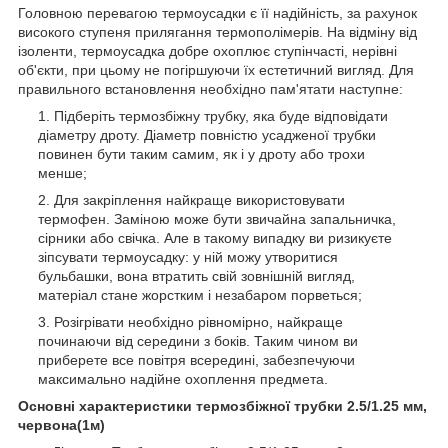
Головною перевагою термоусадки є її надійність, за рахунок
високого ступеня прилягання термополімерів. На відміну від
ізоленти, термоусадка добре охоплює ступінчасті, нерівні
об'єкти, при цьому не погіршуючи їх естетичний вигляд. Для
правильного встановлення необхідно пам'ятати наступне:
Підберіть термозбіжну трубку, яка буде відповідати
діаметру дроту. Діаметр повністю усадженої трубки
повинен бути таким самим, як і у дроту або трохи
менше;
Для закріплення найкраще використовувати
термофен. Заміною може бути звичайна запальничка,
сірники або свічка. Але в такому випадку ви ризикуєте
зіпсувати термоусадку: у ній можу утворитися
бульбашки, вона втратить свій зовнішній вигляд,
матеріал стане жорстким і незабаром порветься;
Розігрівати необхідно рівномірно, найкраще
починаючи від середини з боків. Таким чином ви
приберете все повітря всередині, забезпечуючи
максимально надійне охоплення предмета.
Основні характеристики термозбіжної трубки 2.5/1.25 мм,
червона(1м)