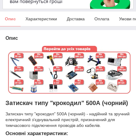
Опис
Характеристики
Доставка
Оплата
Умови п
Опис
Затискач типу "крокодил" 500А (чорний)
Затискач типу "крокодил" 500А (чорний) - надійний та зручний
електричний з'єднувальний пристрій, призначений для
тимчасового підключення проводів або кабелів.
Основні характеристики: