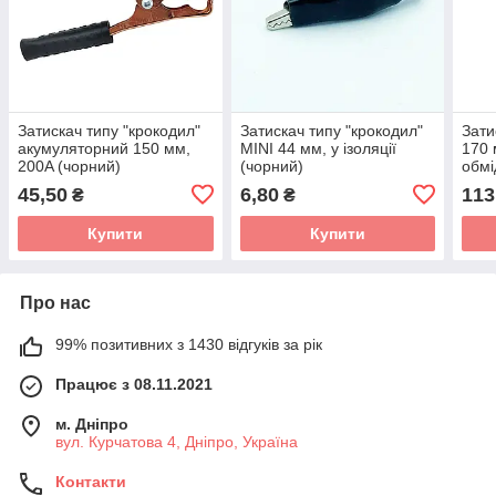
Затискач типу "крокодил"
Затискач типу "крокодил"
Зати
акумуляторний 150 мм,
MINI 44 мм, у ізоляції
170 
200A (чорний)
(чорний)
обмі
45,50
6,80
113
₴
₴
Купити
Купити
Про нас
99% позитивних з 1430 відгуків за рік
Працює з 08.11.2021
м. Дніпро
вул. Курчатова 4, Дніпро, Україна
Контакти