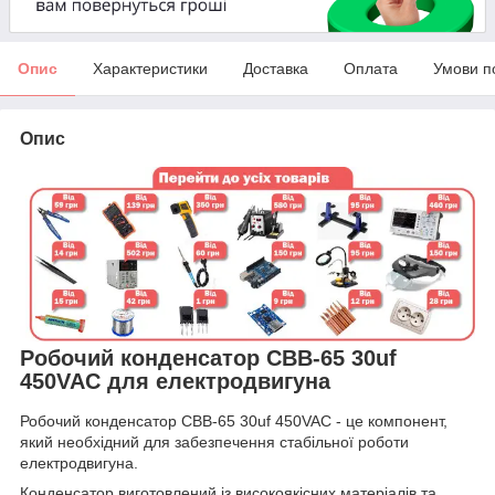
Опис
Характеристики
Доставка
Оплата
Умови п
Опис
Робочий конденсатор CBB-65 30uf
450VAC для електродвигуна
Робочий конденсатор CBB-65 30uf 450VAC - це компонент,
який необхідний для забезпечення стабільної роботи
електродвигуна.
Конденсатор виготовлений із високоякісних матеріалів та