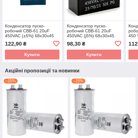
Конденсатор пуско-
Конденсатор пуско-
Конд
робочий CBB-61 20uF
робочий CBB-61 20uF
робо
450VAC (±5%) 68x30x45
450VAC (j5%) 68x30x45
450 
JYUL (Виводи)
JYUL (Клемми)
JYUL
122,90
98,30
112
₴
₴
Купити
Купити
Акційні пропозиції та новинки
–15%
–15%