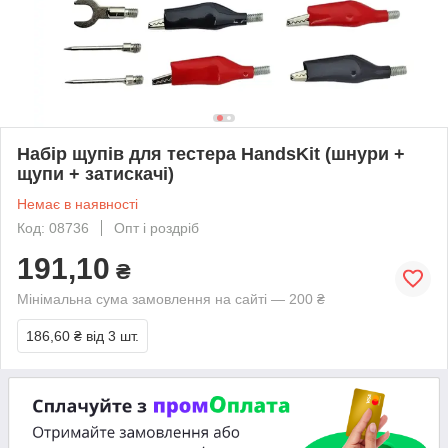
Набір щупів для тестера HandsKit (шнури +
щупи + затискачі)
Немає в наявності
Код: 08736
Опт і роздріб
191,10
₴
Мінімальна сума замовлення на сайті — 200 ₴
186,60 ₴
від 3 шт.