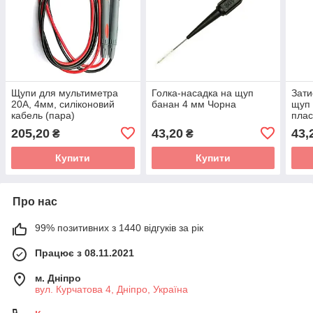
Щупи для мультиметра
Голка-насадка на щуп
Зати
20А, 4мм, силіконовий
банан 4 мм Чорна
щуп 
кабель (пара)
плас
205,20
43,20
43,
₴
₴
Купити
Купити
Про нас
99% позитивних з 1440 відгуків за рік
Працює з 08.11.2021
м. Дніпро
вул. Курчатова 4, Дніпро, Україна