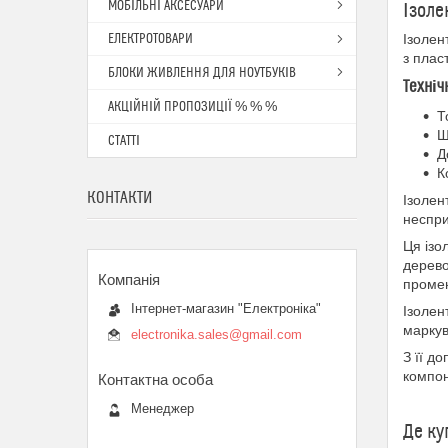
МОБІЛЬНІ АКСЕСУАРИ
Ізоле
ЕЛЕКТРОТОВАРИ
Ізолен
з плас
БЛОКИ ЖИВЛЕННЯ ДЛЯ НОУТБУКІВ
Техніч
АКЦІЙНІЙ ПРОПОЗИЦІЇ % % %
Т
Ш
СТАТТІ
Д
К
КОНТАКТИ
Ізолен
неспри
Ця ізо
дерево
промен
Інтернет-магазин "Електроніка"
Ізолен
маркув
electronika.sales@gmail.com
З її д
компон
Менеджер
Де ку