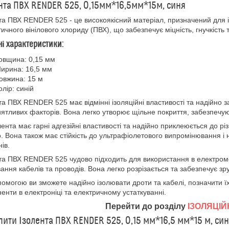
нта ПВХ RENDER 525, 0,15мм*16,5мм*15м, синя
та ПВХ RENDER 525 - це високоякісний матеріал, призначений для ізо
тичного вінілового хлориду (ПВХ), що забезпечує міцність, гнучкість т
ні характеристики:
овщина: 0,15 мм
ирина: 16,5 мм
овжина: 15 м
олір: синій
та ПВХ RENDER 525 має відмінні ізоляційні властивості та надійно з
ятливих факторів. Вона легко утворює щільне покриття, забезпечую
лента має гарні адгезійні властивості та надійно приклеюється до р
. Вона також має стійкість до ультрафіолетового випромінювання і 
ів.
та ПВХ RENDER 525 чудово підходить для використання в електром
ання кабелів та проводів. Вона легко розрізається та забезпечує зру
опомогою ви зможете надійно ізолювати дроти та кабелі, позначити ї
енти в електроніці та електричному устаткуванні.
Перейти до розділу
ІЗОЛЯЦІЙ
пити Ізолента ПВХ RENDER 525, 0,15 мм*16,5 мм*15 м, си