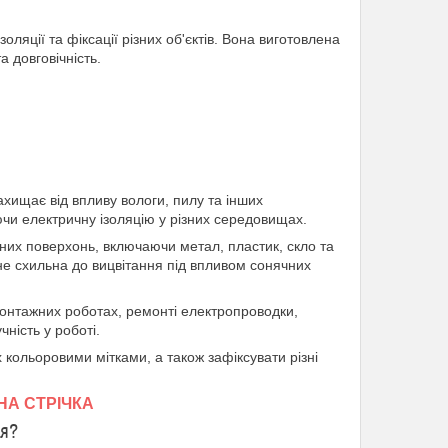
ляції та фіксації різних об'єктів. Вона виготовлена
а довговічність.
ахищає від впливу вологи, пилу та інших
чи електричну ізоляцію у різних середовищах.
ізних поверхонь, включаючи метал, пластик, скло та
не схильна до вицвітання під впливом сонячних
онтажних роботах, ремонті електропроводки,
чність у роботі.
х кольоровими мітками, а також зафіксувати різні
НА СТРІЧКА
ня?