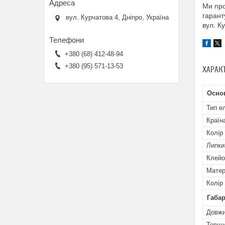
Ми про
гарант
вул. Курчатова 4, Дніпро, Україна
вул. К
+380 (68) 412-48-94
+380 (95) 571-13-53
ХАРАК
Основ
Тип е
Країн
Колір 
Липки
Клейо
Матер
Колір
Габар
Довж
Товщ