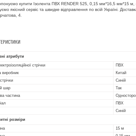
понуємо купити Ізолента ПВХ RENDER 525, 0,15 мм*16,5 мм*15 м,
уємо якісний сервіс та швидке відправлення по всій Україні. Доставка
урчатова, 4.
ТЕРИСТИКИ
ні атрибути
лектроізоляційної стрічки
ПВХ
а виробник
Китай
стрічки
Синій
й шар
Так
ва частина
Односторо
іал
ПВХ
Синій
итні розміри
ина
15 м
ина
0.15 мм