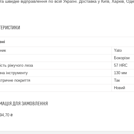
 та швидке відправлення по всій Україні. Доставка у Київ, Харків, Оде
ТЕРИСТИКИ
вні
ник
Yato
Бокорізи
ість ріжучого леза
57 HRC
на інструменту
130 мм
ктричне покриття
Так
Новий
МАЦІЯ ДЛЯ ЗАМОВЛЕННЯ
94,70 ₴