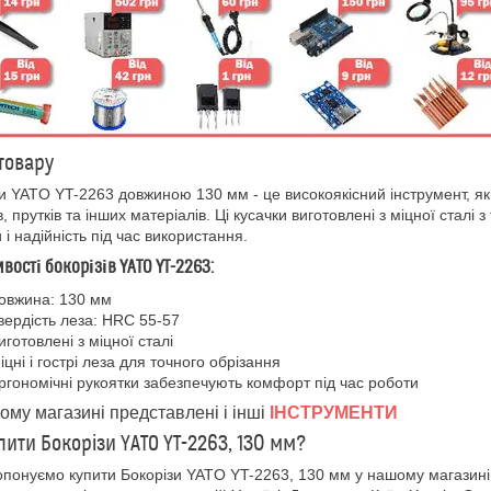
товару
и YATO YT-2263 довжиною 130 мм - це високоякісний інструмент, яки
в, прутків та інших матеріалів. Ці кусачки виготовлені з міцної стал
 і надійність під час використання.
вості бокорізів YATO YT-2263:
овжина: 130 мм
вердість леза: HRC 55-57
иготовлені з міцної сталі
іцні і гострі леза для точного обрізання
ргономічні рукоятки забезпечують комфорт під час роботи
ому магазині представлені і інші
ІНСТРУМЕНТИ
пити Бокорізи YATO YT-2263, 130 мм?
понуємо купити Бокорізи YATO YT-2263, 130 мм у нашому магазин