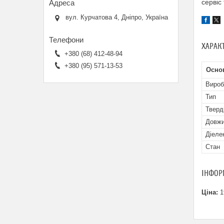
сервіс
вул. Курчатова 4, Дніпро, Україна
ХАРАК
+380 (68) 412-48-94
+380 (95) 571-13-53
Осно
Вироб
Тип
Тверд
Довжи
Діеле
Стан
ІНФОР
Ціна:
1