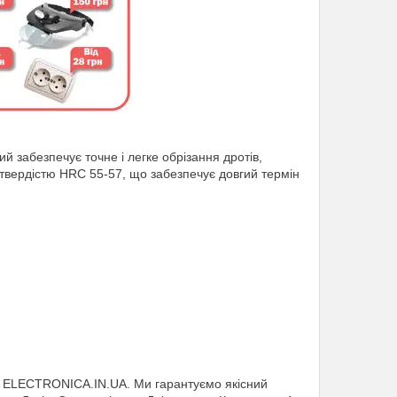
й забезпечує точне і легке обрізання дротів,
і з твердістю HRC 55-57, що забезпечує довгий термін
і ELECTRONICA.IN.UA. Ми гарантуємо якісний