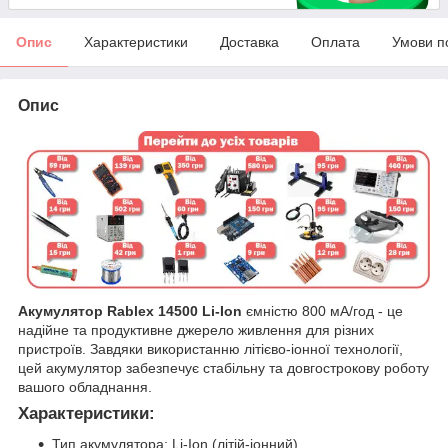
Опис
Характеристики
Доставка
Оплата
Умови п
Опис
Акумулятор Rablex 14500 Li-Ion
ємністю 800 мА/год - це
надійне та продуктивне джерело живлення для різних
пристроїв. Завдяки використанню літієво-іонної технології,
цей акумулятор забезпечує стабільну та довгострокову роботу
вашого обладнання.
Характеристики:
Тип акумулятора: Li-Ion (літій-іонний)