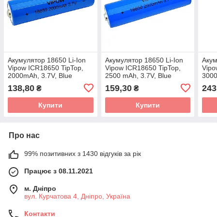
Акумулятор 18650 Li-Ion
Акумулятор 18650 Li-Ion
Акум
Vipow ICR18650 TipTop,
Vipow ICR18650 TipTop,
Vipo
2000mAh, 3.7V, Blue
2500 mAh, 3.7V, Blue
3000
Q50/500
138,80
159,30
243
₴
₴
Купити
Купити
Про нас
99% позитивних з 1430 відгуків за рік
Працює з 08.11.2021
м. Дніпро
вул. Курчатова 4, Дніпро, Україна
Контакти