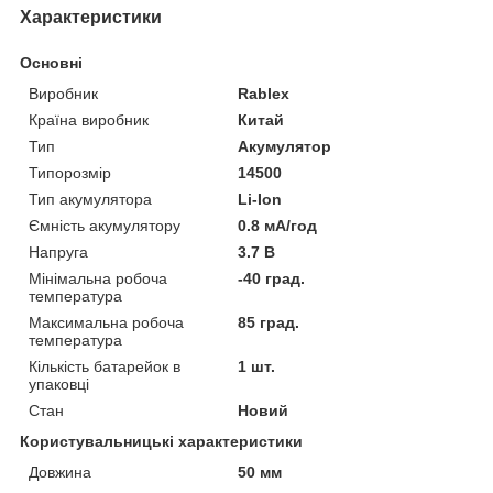
Характеристики
Основні
Виробник
Rablex
Країна виробник
Китай
Тип
Акумулятор
Типорозмір
14500
Тип акумулятора
Li-Ion
Ємність акумулятору
0.8 мА/год
Напруга
3.7 В
Мінімальна робоча
-40 град.
температура
Максимальна робоча
85 град.
температура
Кількість батарейок в
1 шт.
упаковці
Стан
Новий
Користувальницькі характеристики
Довжина
50 мм