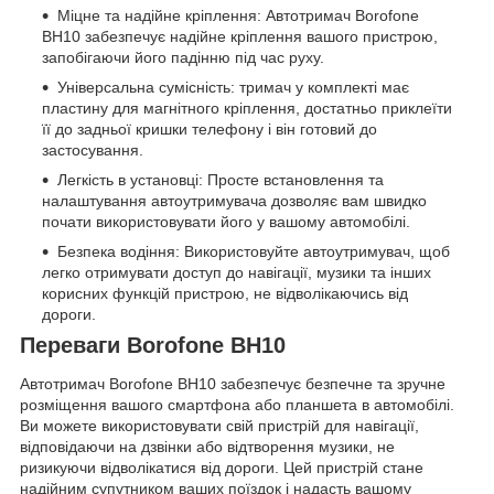
Міцне та надійне кріплення: Автотримач Borofone
BH10 забезпечує надійне кріплення вашого пристрою,
запобігаючи його падінню під час руху.
Універсальна сумісність: тримач у комплекті має
пластину для магнітного кріплення, достатньо приклеїти
її до задньої кришки телефону і він готовий до
застосування.
Легкість в установці: Просте встановлення та
налаштування автоутримувача дозволяє вам швидко
почати використовувати його у вашому автомобілі.
Безпека водіння: Використовуйте автоутримувач, щоб
легко отримувати доступ до навігації, музики та інших
корисних функцій пристрою, не відволікаючись від
дороги.
Переваги Borofone BH10
Автотримач Borofone BH10 забезпечує безпечне та зручне
розміщення вашого смартфона або планшета в автомобілі.
Ви можете використовувати свій пристрій для навігації,
відповідаючи на дзвінки або відтворення музики, не
ризикуючи відволікатися від дороги. Цей пристрій стане
надійним супутником ваших поїздок і надасть вашому