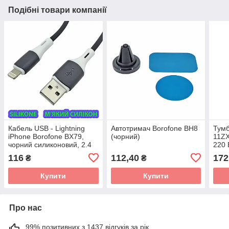
Подібні товари компанії
Кабель USB - Lightning
Автотримач Borofone BH8
Тум
iPhone Borofone BX79,
(чорний)
11ZX
чорний силиконовий, 2.4
220 
А, 1 м
220 
116
112,40
172
₴
₴
Купити
Купити
Про нас
99% позитивних з 1437 відгуків за рік