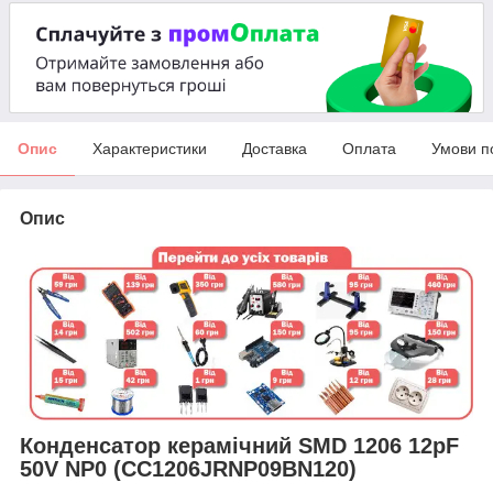
Опис
Характеристики
Доставка
Оплата
Умови п
Опис
Конденсатор керамічний SMD 1206 12pF
50V NP0 (CC1206JRNP09BN120)