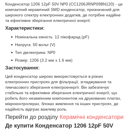
Конденсатор 1206 12pF 50V NP0 (CC1206JRNP09BN120) - це
компактний керамічний SMD конденсатор, призначений для
широкого спектру електронних додатків, де потрібне надійне
та ефективне зберігання електричної енергії.
Характеристики:
Номінальна ємність: 12 пікофарад (pF)
Напруга: 50 вольт (V)
Тип діелектрика: NP0
Розмір: 1206 (3.2 мм x 1.6 мм)
Застосування:
Цей конденсатор широко використовується в різних
електронних пристроях для фільтрації, згладжування та
тимчасового зберігання електроенергії. Він забезпечує
стабільне та ефективне зберігання електричної енергії, що
робить його незамінним компонентом на друкованих платах,
мікроконтролерах, блоках живлення та інших пристроях, де
надійність відіграє важливу роль.
Перейти до розділу
Керамічні конденсатори
Де купити Конденсатор 1206 12pF 50V