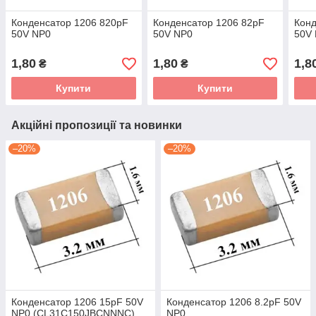
Конденсатор 1206 820pF
Конденсатор 1206 82pF
Конд
50V NP0
50V NP0
50V
1,80
1,80
1,8
₴
₴
Купити
Купити
Акційні пропозиції та новинки
–20%
–20%
Конденсатор 1206 15pF 50V
Конденсатор 1206 8.2pF 50V
NP0 (CL31C150JBCNNNC)
NP0