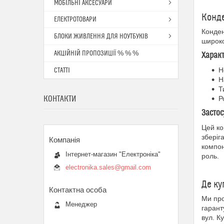
МОБІЛЬНІ АКСЕСУАРИ
Конде
ЕЛЕКТРОТОВАРИ
Конден
БЛОКИ ЖИВЛЕННЯ ДЛЯ НОУТБУКІВ
широко
АКЦІЙНІЙ ПРОПОЗИЦІЇ % % %
Харак
Н
СТАТТІ
Н
Т
КОНТАКТИ
Р
Застос
Цей ко
зберіг
компон
Інтернет-магазин "Електроніка"
роль.
electronika.sales@gmail.com
Де ку
Ми пр
Менеджер
гарант
вул. К