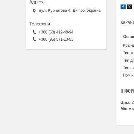
вул. Курчатова 4, Дніпро, Україна
ХАРАК
+380 (68) 412-48-94
Осно
+380 (95) 571-13-53
Країн
Тип к
Тип д
Тип є
Номін
ІНФОР
Ціна:
2
Мініма