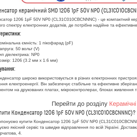
нсатор керамічний SMD 1206 1pF 50V NP0 (CL31C010CBC
сатор 1206 1pF 50V NP0 (CL31C010CBCNNNC) - це компактний кер
го спектру електронних додатків, де потрібне надійне та ефективне 
теристики:
омінальна ємність: 1 пікофарад (pF)
апруга: 50 вольт (V)
ип діелектрика: NP0
озмір: 1206 (3.2 мм x 1.6 мм)
ування:
нденсатор широко використовується в різних електронних пристроях
ання електроенергії. Він забезпечує стабільне та ефективне зберіга
ентом на друкованих платах, мікроконтролерах, блоках живлення та 
Перейти до розділу
Керамічні
пити Конденсатор 1206 1pF 50V NP0 (CL31C010CBCNNNC)?
опонуємо купити Конденсатор 1206 1pF 50V NP0 (CL31C010CBCNN
уємо якісний сервіс та швидке відправлення по всій Україні. Доставка
урчатова, 4.