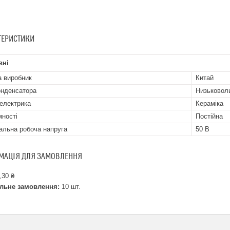
ТЕРИСТИКИ
вні
а виробник
Китай
онденсатора
Низьковол
іелектрика
Кераміка
мності
Постійна
альна робоча напруга
50 В
МАЦІЯ ДЛЯ ЗАМОВЛЕННЯ
,30 ₴
льне замовлення:
10 шт.