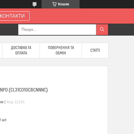
Кошик
КОНТАКТИ
ДОСТАВКА ТА
ПОВЕРНЕННЯ ТА
СТАТТІ
ОПЛАТА
ОБМІН
 NP0 (CL31C010CBCNNNC)
ом
Код:
11241
 шт.