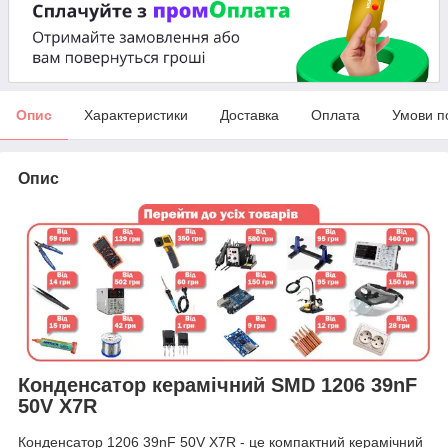
Опис
Характеристики
Доставка
Оплата
Умови п
Опис
Конденсатор керамічний SMD 1206 39nF
50V X7R
Конденсатор 1206 39nF 50V X7R - це компактний керамічний