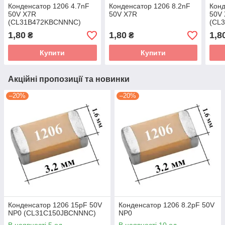
Конденсатор 1206 4.7nF
Конденсатор 1206 8.2nF
Конд
50V X7R
50V X7R
50V
(CL31B472KBCNNNC)
(CL
1,80
1,80
1,8
₴
₴
Купити
Купити
Акційні пропозиції та новинки
–20%
–20%
Конденсатор 1206 15pF 50V
Конденсатор 1206 8.2pF 50V
NP0 (CL31C150JBCNNNC)
NP0