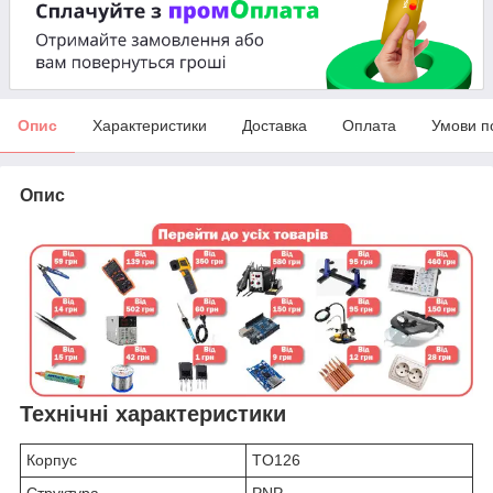
Опис
Характеристики
Доставка
Оплата
Умови п
Опис
Технічні характеристики
Корпус
TO126
Структура
PNP