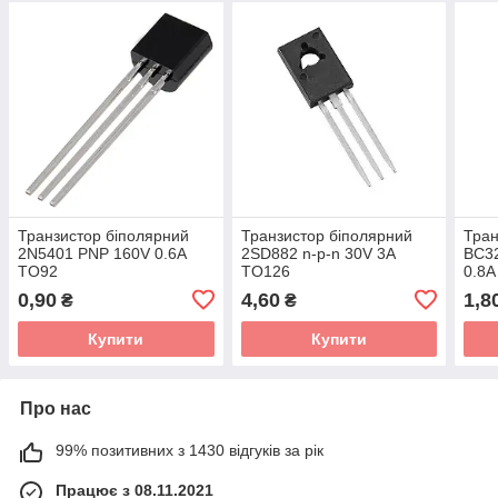
Транзистор біполярний
Транзистор біполярний
Тран
2N5401 PNP 160V 0.6A
2SD882 n-p-n 30V 3A
BC32
TO92
TO126
0.8A
0,90
4,60
1,8
₴
₴
Купити
Купити
Про нас
99% позитивних з 1430 відгуків за рік
Працює з 08.11.2021