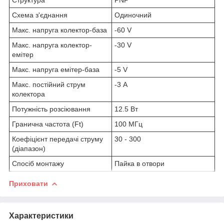
Схема з'єднання
Одиночний
Макс. напруга колектор-база
-60 V
Макс. напруга колектор-
-30 V
емітер
Макс. напруга емітер-база
-5 V
Макс. постійний струм
-3 А
колектора
Потужність розсіювання
12.5 Вт
Гранична частота (Ft)
100 МГц
Коефіцієнт передачі струму
30 - 300
(діапазон)
Спосіб монтажу
Пайка в отвори
Приховати
Характеристики