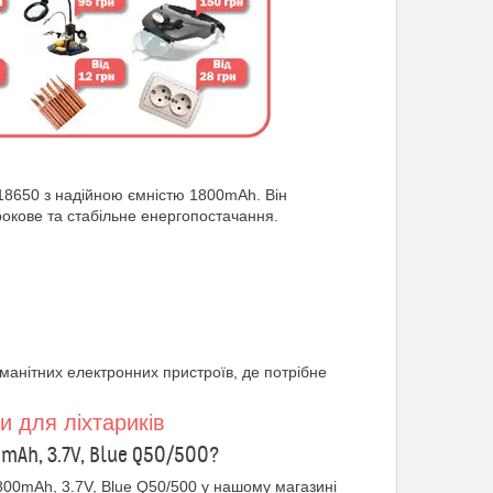
 18650 з надійною ємністю 1800mAh. Він
окове та стабільне енергопостачання.
манітних електронних пристроїв, де потрібне
 для ліхтариків
0mAh, 3.7V, Blue Q50/500?
800mAh, 3.7V, Blue Q50/500 у нашому магазині