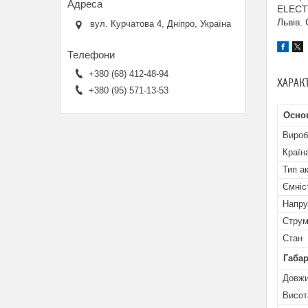
ELECTR
Львів.
вул. Курчатова 4, Дніпро, Україна
+380 (68) 412-48-94
ХАРАК
+380 (95) 571-13-53
Основ
Вироб
Країн
Тип а
Ємніс
Напру
Струм
Стан
Габар
Довж
Висот