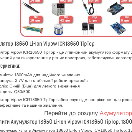
лятор 18650 Li-Ion Vipow ICR18650 TipTop
ятор Vipow ICR18650 TipTop - це літій-іонний акумулятор формату
чений для використання у різних пристроях, забезпечуючи довгостр
теристики:
мність: 1800mAh для надійного живлення
апруга: 3.7V для стабільної роботи пристроїв
олір: Синій (Blue) для легкого визначення
одель: Q50/500
ятор Vipow ICR18650 TipTop забезпечує відмінне рішення для різно
ефективне та надійне живлення.
Перейти до розділу
Акумулятори
пити Акумулятор 18650 Li-Ion Vipow ICR18650 TipTop, 180
понуємо купити Акумулятор 18650 Li-Ion Vipow ICR18650 TipTop, 1