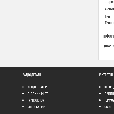
Шири
Осно
Тип
Типор
ІНФОР
Ціна:
9
РАДІОДЕТАЛІ
ВИТРАТНІ
КОНДЕНСАТОР
ФЛЮС 
ДІОДНИЙ МІСТ
ПРИПІ
ТРАНЗИСТОР
ТЕРМО
МІКРОСХЕМА
СКОТЧІ