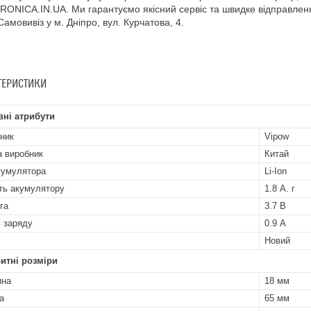
ONICA.IN.UA. Ми гарантуємо якісний сервіс та швидке відправлення 
 Самовивіз у м. Дніпро, вул. Курчатова, 4.
ТЕРИСТИКИ
ні атрибути
ник
Vipow
а виробник
Китай
кумулятора
Li-Ion
ть акумулятору
1.8 А. г
га
3.7 В
 заряду
0.9 А
Новий
итні розміри
ина
18 мм
а
65 мм