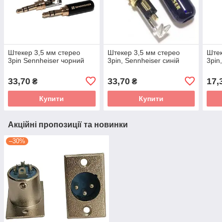
Штекер 3,5 мм стерео
Штекер 3,5 мм стерео
Штек
3pin Sennheiser чорний
3pin, Sennheiser синій
3pin
33,70
33,70
17,
₴
₴
Купити
Купити
Акційні пропозиції та новинки
–30%