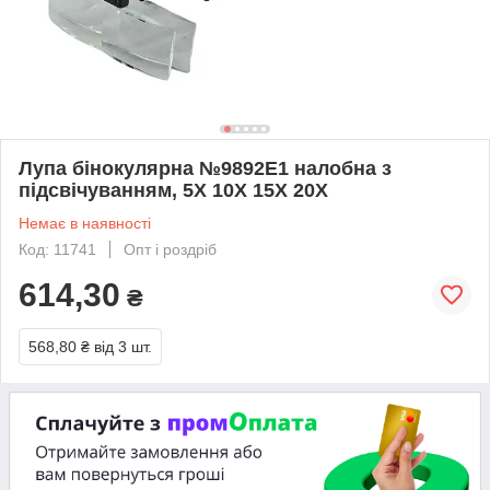
Лупа бінокулярна №9892E1 налобна з
підсвічуванням, 5Х 10Х 15Х 20Х
Немає в наявності
Код: 11741
Опт і роздріб
614,30
₴
568,80 ₴
від 3 шт.