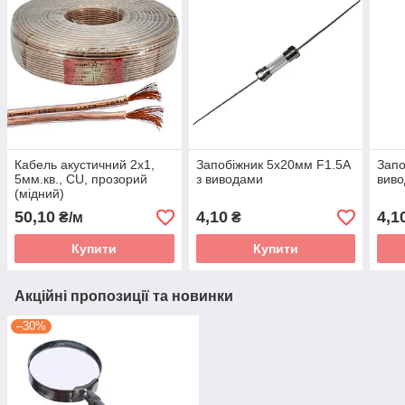
Кабель акустичний 2х1,
Запобіжник 5х20мм F1.5A
Запо
5мм.кв., CU, прозорий
з виводами
вив
(мідний)
50,10
4,10
4,1
₴/м
₴
Купити
Купити
Акційні пропозиції та новинки
–30%