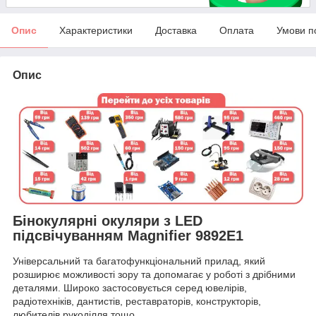
Опис
Характеристики
Доставка
Оплата
Умови п
Опис
Бінокулярні окуляри з LED
підсвічуванням Magnifier 9892E1
Універсальний та багатофункціональний прилад, який
розширює можливості зору та допомагає у роботі з дрібними
деталями. Широко застосовується серед ювелірів,
радіотехніків, дантистів, реставраторів, конструкторів,
любителів рукоділля тощо.