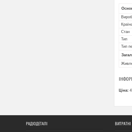
Основ
Вироб
Країн
Стан
Тип
Тип п
Загал
Живл
ІНФОР
Ціна:
4
РАДІОДЕТАЛІ
ВИТРАТНІ