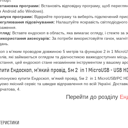
-порт.
становка програми:
Встановіть відповідну програму, щоб перегля
я Android або Windows).
апуск програми:
Відкрийте програму та виберіть підключений при
егулювання підсвічування:
Налаштуйте яскравість світлодіодног
раження.
гляд:
Вставте ендоскоп в область, яка вимагає огляду, і стежте за
икористання аксесуарів:
За потреби використовуйте гачок, магні
дань.
оп з м'яким проводом довжиною 5 метрів та функцією 2 in 1 MicroU
лів, які займаються оглядом та діагностикою важкодоступних місць.
стання, цей ендоскоп стане незамінним інструментом у вашому арс
пити Ендоскоп, м'який провід, 5м 2 in 1 MicroUSB - USB H
понуємо купити Ендоскоп, м'який провід, 5м 2 in 1 MicroUSB/PC 
уємо якісний сервіс та швидке відправлення по всій Україні. Доставка
урчатова, 4.
Перейти до розділу
Ен
ТЕРИСТИКИ