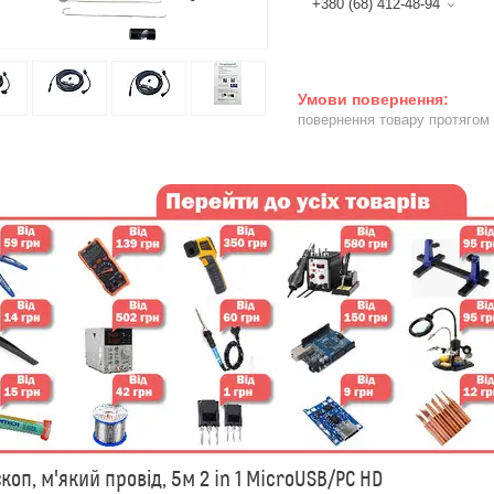
+380 (68) 412-48-94
повернення товару протягом
коп, м'який провід, 5м 2 in 1 MicroUSB/PC HD