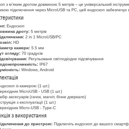
оп з м'яким дротом довжиною 5 метрів – це універсальний інструме
мкою підключення через MicroUSB та PC, цей ендоскоп забезпечує в
ктеристики
ип:
Ендоскоп
овжина дроту:
5 метрів
ідключення:
2 in 1 MicroUSB/PC
озвіл:
HD
іаметр камери:
5.5 мм
ут огляду:
70 градусів
ідсвічування:
Регульоване світлодіодне підсвічування
одонепроникність:
IP67
умісність:
Windows, Android
ектація
ндоскоп із камерою (1 шт.)
ерехідник MicroUSB - USB (1 шт.)
абір аксесуарів (гачок, магніт, бічне дзеркало)
нструкція з експлуатації (1 шт.)
ерехідник Micro-USB - Type-C
укція з використання
ідключення до пристрою:
Підключіть ендоскоп до вашого смартф