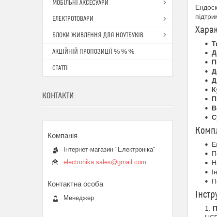
МОБІЛЬНІ АКСЕСУАРИ
Ендоск
підтри
ЕЛЕКТРОТОВАРИ
Хара
БЛОКИ ЖИВЛЕННЯ ДЛЯ НОУТБУКІВ
Т
АКЦІЙНІЙ ПРОПОЗИЦІЇ % % %
Д
П
СТАТТІ
Д
Д
К
КОНТАКТИ
П
В
С
Компл
Е
Інтернет-магазин "Електроніка"
П
electronika.sales@gmail.com
Н
І
П
Інстр
Менеджер
П