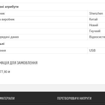
ні атрибути
ник
Shenzhen
а виробник
Китай
Новий
Гнучкий
ередачі даних
Відеосист
ьні
ення
USB
МАЦІЯ ДЛЯ ЗАМОВЛЕННЯ
77,80 ₴
 МАТЕРІАЛИ
ПЕРЕТВОРЮВАЧІ НАПРУГИ