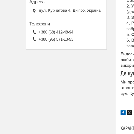
USB
У
вул. Курчатова 4, Дніпро, Україна
(дл
З
Р
зоб
+380 (68) 412-48-94
О
+380 (95) 571-13-53
В
зав
Ендоск
любите
викори
Де ку
Ми про
гарант
вул. К
ХАРАК