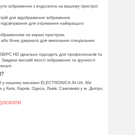
нути зображення з ендоскопа на вашому пристрої
стрій для відображення зображення.
о підсвічування для отримання найкращого
 зображенням на екрані пристрою.
т або бічне дзеркало для виконання спеціальних
SB/PC HD ідеально підходить для професіоналів та
 Завдяки високій якості зображення та зручності
еналі.
D?
HD у нашому магазині ELECTRONICA.IN.UA. Ми
 у Київ, Харків, Одеса, Львів. Самовивіз у м. Дніпро,
доскопи