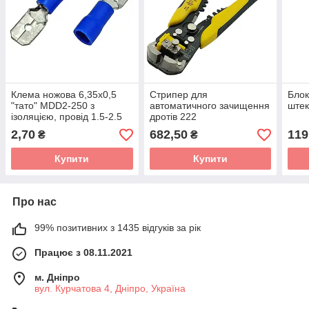
Клема ножова 6,35x0,5
Стрипер для
Блок
"тато" MDD2-250 з
автоматичного зачищення
штек
ізоляцією, провід 1.5-2.5
дротів 222
мм
2,70
682,50
119
₴
₴
Купити
Купити
Про нас
99% позитивних з 1435 відгуків за рік
Працює з 08.11.2021
м. Дніпро
вул. Курчатова 4, Дніпро, Україна