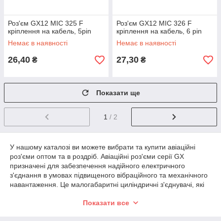
Роз'єм GX12 MIC 325 F
Роз'єм GX12 MIC 326 F
кріплення на кабель, 5pin
кріплення на кабель, 6 pin
Немає в наявності
Немає в наявності
26,40
27,30
₴
₴
Показати ще
1
/ 2
У нашому каталозі ви можете вибрати та купити авіаційні
роз'єми оптом та в роздріб. Авіаційні роз'єми серії GX
призначені для забезпечення надійного електричного
з'єднання в умовах підвищеного вібраційного та механічного
навантаження. Це малогабаритні циліндричні з'єднувачі, які
включають як вихідні штекери, так і відповідні їм гнізда.
Показати все
При замовленні від 10 одиниць ціна на авіаційний роз'єм GX
16 та ін формується з урахуванням оптової знижки.