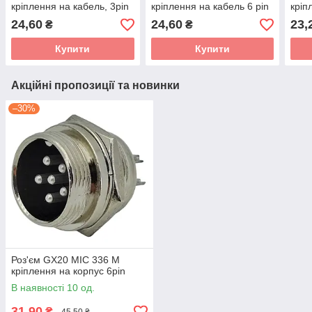
кріплення на кабель, 3pin
кріплення на кабель 6 pin
кріп
24,60
24,60
23,
₴
₴
Купити
Купити
Акційні пропозиції та новинки
–30%
Роз'єм GX20 MIC 336 M
кріплення на корпус 6pin
В наявності 10 од.
31,90
₴
45,50 ₴