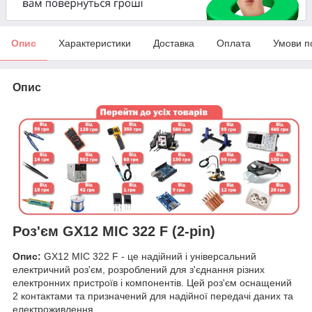
Опис
Характеристики
Доставка
Оплата
Умови п
Опис
Роз'єм GX12 MIC 322 F (2-pin)
Опис:
GX12 MIC 322 F - це надійний і універсальний
електричний роз'єм, розроблений для з'єднання різних
електронних пристроїв і компонентів. Цей роз'єм оснащений
2 контактами та призначений для надійної передачі даних та
електроживлення.