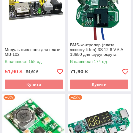
BMS-контролер (плата
Модуль живлення для плати
захисту li-Ion) 3S 12.6 V 6 A
MB-102
18650 для шурупокрута
В наявності 158 од.
В наявності 174 од.
51,90
71,90
₴
₴
54,60 ₴
Купити
Купити
–5%
–25%