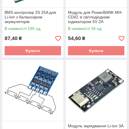
BMS контролер 3S 25A для
Модуль для PowerBANK MH-
Li-Ion з балансиром
CD42 зі світлодіодним
акумуляторів
індикатором 5V 2A
В наявності 195 од.
В наявності 34 од.
87,40
54,60
₴
₴
Купити
Купити
Модуль заряджання Li-ion 3A