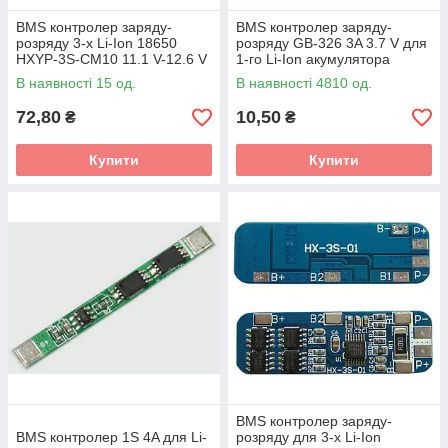
BMS контролер заряду-
BMS контролер заряду-
розряду 3-х Li-Ion 18650
розряду GB-326 3A 3.7 V для
HXYP-3S-CM10 11.1 V-12.6 V
1-го Li-Ion акумулятора
10A
18650 без пелюсток
В наявності 15 од.
В наявності 4810 од.
72,80
10,50
₴
₴
Купити
Купити
BMS контролер заряду-
BMS контролер 1S 4A для Li-
розряду для 3-х Li-Ion