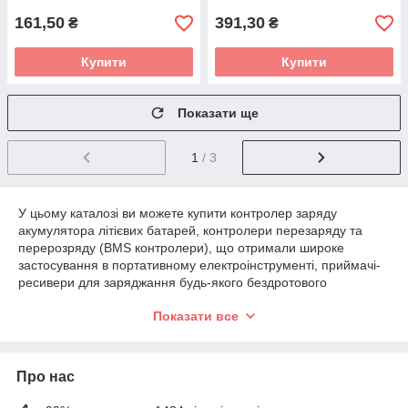
161,50
391,30
₴
₴
Купити
Купити
Показати ще
1
/ 3
У цьому каталозі ви можете купити контролер заряду
акумулятора літієвих батарей, контролери перезаряду та
перерозряду (BMS контролери), що отримали широке
застосування в портативному електроінструменті, приймачі-
ресивери для заряджання будь-якого бездротового
зарядного пристрою, що працює за технологією "Qi", модулі
Показати все
живлення для плат MB-102 та інші елементи для ремонту та
виробництва систем контролю роботи АКБ та уникнення
небезпечних ситуацій під час її експлуатації.
Про нас