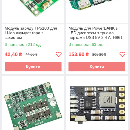
Модуль заряду TP5100 для
Модуль для PowerBANK з
Li-ion акумулятора з
LED дисплеєм з трьома
захистом
портами USB 5V 2.4 A, H961-
U V6.0
В наявності 212 од.
В наявності 63 од.
42,40
153,90
₴
₴
44,60 ₴
205,20 ₴
Купити
Купити