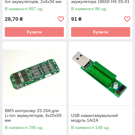
Ion акумуляторів, 2x4x34 мм
акумулятора 18650 HX-3S-01
8A 11.1-12.6 V
В наявності 857 од.
В наявності 86 од.
28,70
91
₴
₴
Купити
Купити
BMS контролер 3S 20A для
Li-Ion акумуляторів, 4х20х59
USB навантажувальний
мм
модуль 1A/2A
В наявності 395 од.
В наявності 148 од.