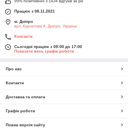
99% позитивних з 1434 відгуків за рік
Працює з 08.11.2021
м. Дніпро
вул. Курчатова 4, Дніпро, Україна
Контакти
Сьогодні працює з 09:00 до 17:00
Показати весь графік роботи
Про нас
Контакти
Пропонуємо купити контролер заряду – електронні схеми
для вбудовування в зарядний пристрій, призначені для
Доставка та оплата
керування процесом заряду АКБ. Доставка по Україні,
роздрібні та оптові ціни.
Графік роботи
Функції контролерів заряду
Різні типи контролерів відповідають за деякі з таких функцій:
Повна версія сайту