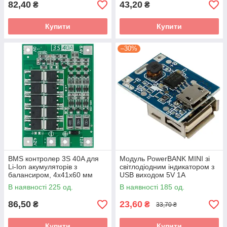
82,40
43,20
₴
₴
Купити
Купити
–30%
BMS контролер 3S 40A для
Модуль PowerBANK MINI зі
Li-Ion акумуляторів з
світлодіодним індикатором з
балансиром, 4х41х60 мм
USB виходом 5V 1A
В наявності 225 од.
В наявності 185 од.
86,50
23,60
₴
₴
33,70 ₴
Купити
Купити