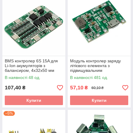
BMS контролер 6S 15A для
Модуль контролер заряду
Li-Ion акумуляторів з
літієвого елемента з
балансиром, 4х32х50 мм
підвищувальним
перетворювачем 4,3-27V,
В наявності 48 од.
В наявності 481 од.
HW-357
107,40
57,10
₴
₴
60,10 ₴
Купити
Купити
–5%