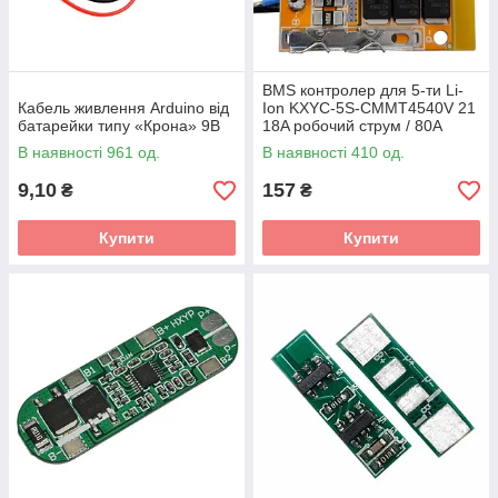
BMS контролер для 5-ти Li-
Кабель живлення Arduino від
Ion KXYC-5S-CMMT4540V 21
батарейки типу «Крона» 9В
18A робочий струм / 80A
пусковий, для
В наявності 961 од.
В наявності 410 од.
електроінструменту
9,10
157
₴
₴
Купити
Купити