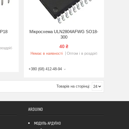
IP18
Мікросхема ULN2804AFWG SO18-
300
40 ₴
роздріб
Немає в наявності
Оптом і в роздріб
+380 (68) 412-48-94
ARDUINO
МОДУЛЬ АРДУЇНО