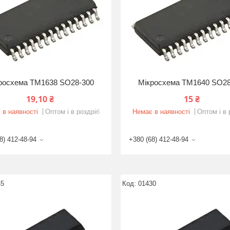
росхема TM1638 SO28-300
Мікросхема TM1640 SO28
19,10 ₴
15 ₴
 в наявності
Оптом і в роздріб
Немає в наявності
Оптом і в 
8) 412-48-94
+380 (68) 412-48-94
45
01430