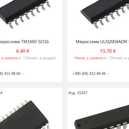
ікросхема TM1650 SO16
Мікросхема ULN2004ADR
6,40 ₴
13,70 ₴
 в наявності
Оптом і в роздріб
Немає в наявності
Оптом і в 
8) 412-48-94
+380 (68) 412-48-94
34
01437