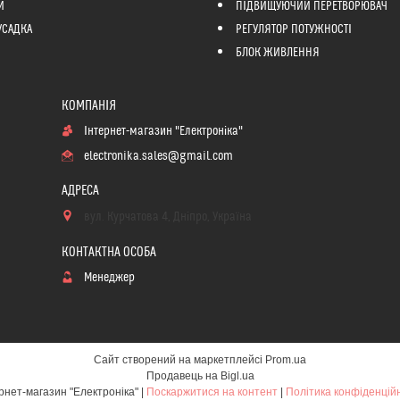
Й
ПІДВИЩУЮЧИЙ ПЕРЕТВОРЮВАЧ
УСАДКА
РЕГУЛЯТОР ПОТУЖНОСТІ
БЛОК ЖИВЛЕННЯ
Інтернет-магазин "Електроніка"
electronika.sales@gmail.com
вул. Курчатова 4, Дніпро, Україна
Менеджер
Сайт створений на маркетплейсі
Prom.ua
Продавець на Bigl.ua
Інтернет-магазин "Електроніка" |
Поскаржитися на контент
|
Політика конфіденцій