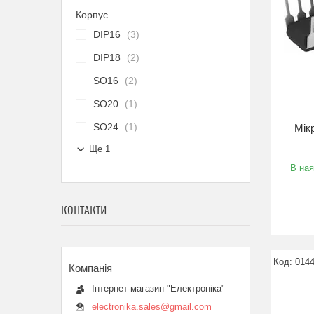
Корпус
DIP16
3
DIP18
2
SO16
2
SO20
1
SO24
1
Мік
Ще 1
В ная
КОНТАКТИ
014
Інтернет-магазин "Електроніка"
electronika.sales@gmail.com