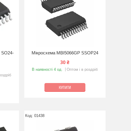
 SO24-
Мікросхема MBI5066GP SSOP24
30 ₴
В наявності 4 од.
Оптом і в роздріб
роздріб
КУПИТИ
01438