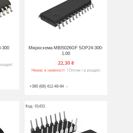
-300
Мікросхема MBI5026GF SOP24-300-
1.00
22,30 ₴
роздріб
Немає в наявності
Оптом і в роздріб
+380 (68) 412-48-94
01431