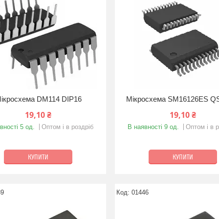
ікросхема DM114 DIP16
Мікросхема SM16126ES Q
19,10 ₴
19,10 ₴
вності 5 од.
Оптом і в роздріб
В наявності 9 од.
Оптом і в 
КУПИТИ
КУПИТИ
39
01446