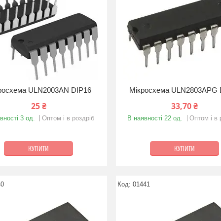
росхема ULN2003AN DIP16
Мікросхема ULN2803APG 
25 ₴
33,70 ₴
вності 3 од.
Оптом і в роздріб
В наявності 22 од.
Оптом і в 
КУПИТИ
КУПИТИ
40
01441