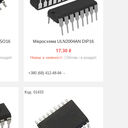
 SO16
Мікросхема ULN2004AN DIP16
17,30 ₴
роздріб
Немає в наявності
Оптом і в роздріб
+380 (68) 412-48-94
01433