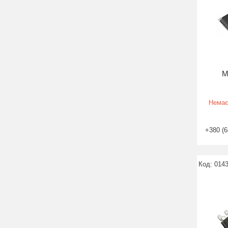
М
Немає
+380 (6
014