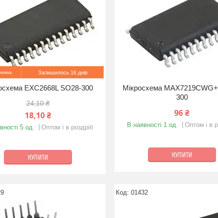
Залишилось 16 днів
осхема EXC2668L SO28-300
Мікросхема MAX7219CWG+
300
24,10 ₴
96 ₴
18,10 ₴
В наявності 1 од.
Оптом і в 
вності 5 од.
Оптом і в роздріб
КУПИТИ
КУПИТИ
29
01432