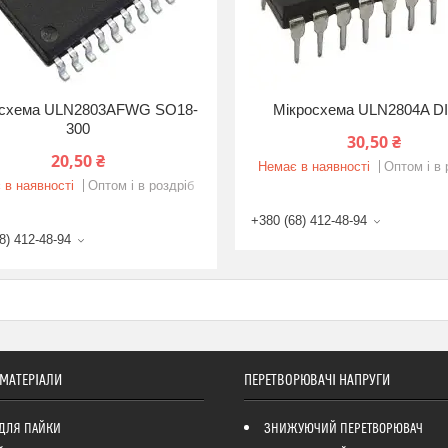
осхема ULN2803AFWG SO18-
Мікросхема ULN2804A D
300
30,50 ₴
20,50 ₴
Немає в наявності
Оптом і в 
 в наявності
Оптом і в роздріб
+380 (68) 412-48-94
8) 412-48-94
 МАТЕРІАЛИ
ПЕРЕТВОРЮВАЧІ НАПРУГИ
ДЛЯ ПАЙКИ
ЗНИЖУЮЧИЙ ПЕРЕТВОРЮВАЧ