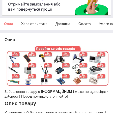
Опис
Характеристики
Доставка
Оплата
Умови п
Опис
Зображення товару є
ІНФОРМАЦІЙНИМ
і може не відповідати
дійсності! Перед покупкою уточнюйте!
Опис товару
Універсальний блок живлення з напругою 9 вольт і струмом 2