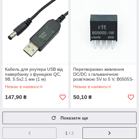
Кабель для роутера USB від
Перетворювач живлення
павербанку з функцією QC,
DC/DC з гальванічною
9В, 5.5х2.1 мм (1 м)
розв'язкою 5V to 5 V, B0505S-
1W
Немає в наявності
Немає в наявності
147,90
50,10
₴
₴
Показати ще
1
/ 2