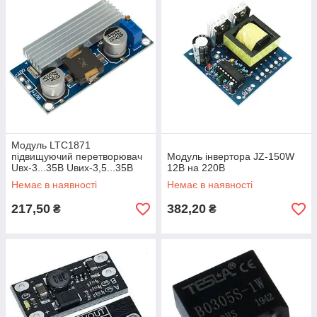
Модуль LTC1871
підвищуючий перетворювач
Модуль інвертора JZ-150W
Uвх-3...35В Uвих-3,5...35В
12В на 220В
Iout-6A (9A пік.)
Немає в наявності
Немає в наявності
217,50
382,20
₴
₴