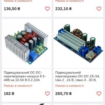
Немає в наявності
Немає в наявності
вольтметром
136,50
232,10
₴
₴
Підвищувальний DC-DC-
Підвищувальний
перетворювач напруги 8.5-
перетворювач DC-DC ZK-S4,
48В на 10-50 В 0.2-10А
Uвх-2...24 В, Uвих-3...30 В,
Iout-4A, з обмежувачем
Немає в наявності
Немає в наявності
струму
182
265,70
₴
₴