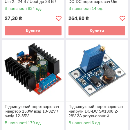
Uin 2...24 В / Uout до 28 В /
DC-DC перетворювач Uin
Lout до 2 А
4.5...30V, Uout 0.5...30V, Iout
В наявності 834 од.
В наявності 14 од.
3A, 30W
27,30
264,80
₴
₴
Купити
Купити
Підвищуючий перетворювач
Підвищуючий перетворювач
інвертор 150W вхід 10-32V /
напруги DC-DC SX1308 2-
вихід 12-35V
28V 2A регульований
В наявності 179 од.
В наявності 6 од.