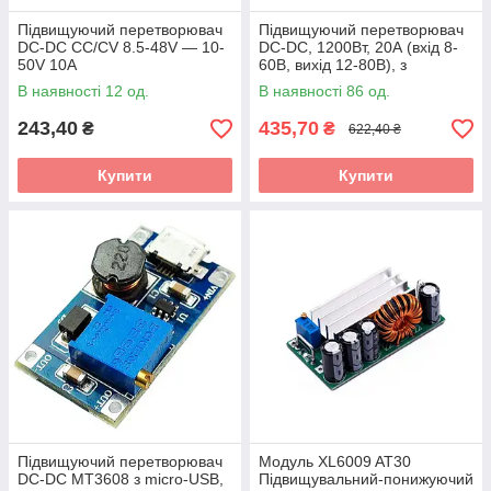
Підвищуючий перетворювач
Підвищуючий перетворювач
DC-DC CC/CV 8.5-48V — 10-
DC-DC, 1200Вт, 20А (вхід 8-
50V 10A
60В, вихід 12-80В), з
обмеженням струму.
В наявності 12 од.
В наявності 86 од.
243,40
435,70
₴
₴
622,40 ₴
Купити
Купити
Підвищуючий перетворювач
Модуль XL6009 AT30
DC-DC MT3608 з micro-USB,
Підвищувальний-понижуючий