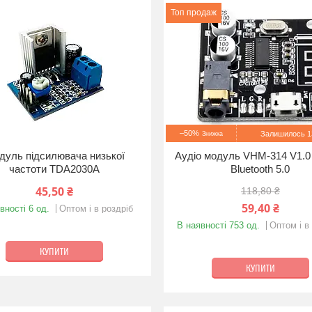
Топ продаж
–50%
Залишилось 13
дуль підсилювача низької
Аудіо модуль VHM-314 V1.0
частоти TDA2030A
Bluetooth 5.0
45,50 ₴
118,80 ₴
59,40 ₴
вності 6 од.
Оптом і в роздріб
В наявності 753 од.
Оптом і в
КУПИТИ
КУПИТИ