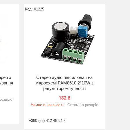
01225
рео з
Стерео аудіо підсилювач на
рування
мікросхемі PAM8610 2*10W з
регулятором гучності
182 ₴
роздріб
Немає в наявності
Оптом і в роздріб
+380 (68) 412-48-94