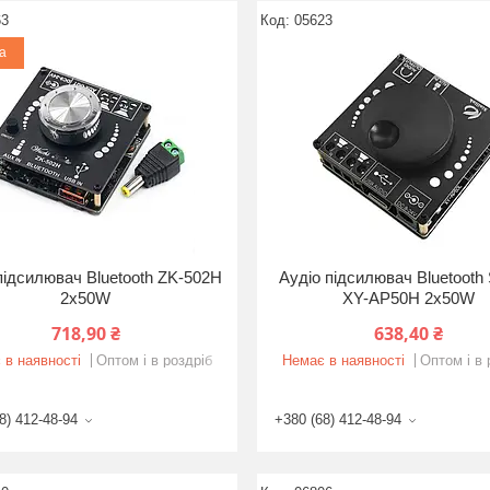
63
05623
а
підсилювач Bluetooth ZK-502H
Аудіо підсилювач Bluetooth S
2x50W
XY-AP50H 2x50W
718,90 ₴
638,40 ₴
 в наявності
Оптом і в роздріб
Немає в наявності
Оптом і в 
8) 412-48-94
+380 (68) 412-48-94