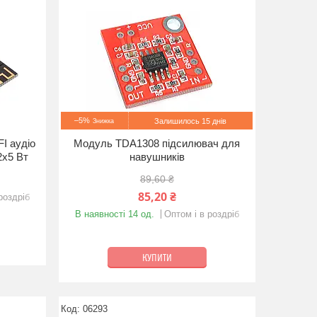
–5%
Залишилось 15 днів
FI аудіо
Модуль TDA1308 підсилювач для
2х5 Вт
навушників
89,60 ₴
85,20 ₴
роздріб
В наявності 14 од.
Оптом і в роздріб
КУПИТИ
06293