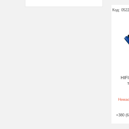
052
HIF
Немає
+380 (6