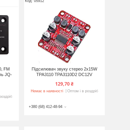
05912
0, FM
Підсилювач звуку стерео 2x15W
ль JQ-
TPA3110 TPA3110D2 DC12V
129,70 ₴
Немає в наявності
Оптом і в роздріб
роздріб
+380 (68) 412-48-94