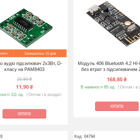
Залишилось 15 днів
о аудіо підсилювач 2х3Вт, D-
Модуль 406 Bluetooth 4.2 HI-
класу на PAM8403
без втрат з підсилювачем 
168,80 ₴
15,90 ₴
11,90 ₴
В наявності 85 од.
Оптом і в 
ності 111 од.
Оптом і в роздріб
КУПИТИ
КУПИТИ
78
04794