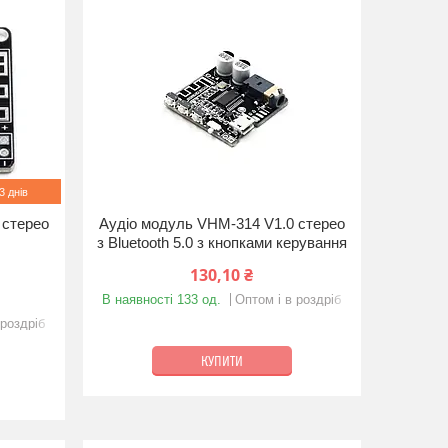
 днів
 стерео
Аудіо модуль VHM-314 V1.0 стерео
з Bluetooth 5.0 з кнопками керування
130,10 ₴
В наявності 133 од.
Оптом і в роздріб
 роздріб
КУПИТИ