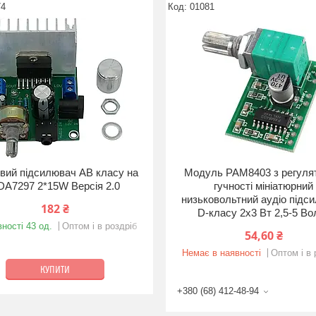
74
01081
вий підсилювач AB класу на
Модуль PAM8403 з регуля
DA7297 2*15W Версія 2.0
гучності мініатюрний
низьковольтний аудіо підс
182 ₴
D-класу 2x3 Вт 2,5-5 Во
ності 43 од.
Оптом і в роздріб
54,60 ₴
Немає в наявності
Оптом і в 
КУПИТИ
+380 (68) 412-48-94