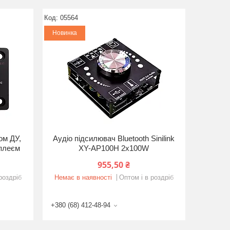
05564
Новинка
ом ДУ,
Аудіо підсилювач Bluetooth Sinilink
сплеєм
XY-AP100H 2x100W
955,50 ₴
роздріб
Немає в наявності
Оптом і в роздріб
+380 (68) 412-48-94