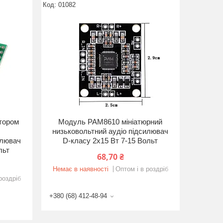
01082
тором
Модуль PAM8610 мініатюрний
низьковольтний аудіо підсилювач
илювач
D-класу 2x15 Вт 7-15 Вольт
льт
68,70 ₴
Немає в наявності
Оптом і в роздріб
роздріб
+380 (68) 412-48-94