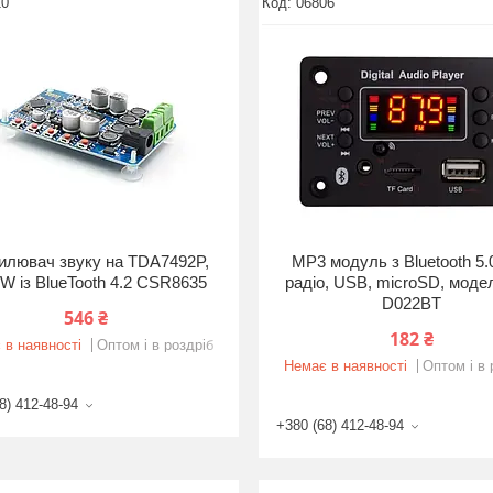
10
06806
илювач звуку на TDA7492P,
MP3 модуль з Bluetooth 5.
W із BlueTooth 4.2 CSR8635
радіо, USB, microSD, моде
D022BT
546 ₴
182 ₴
 в наявності
Оптом і в роздріб
Немає в наявності
Оптом і в 
8) 412-48-94
+380 (68) 412-48-94