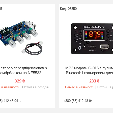
25
05350
I стерео передпідсилювач з
MP3 модуль G-016 з пульт
тембрблоком на NE5532
Bluetooth і кольоровим ди
329 ₴
233 ₴
 в наявності
Оптом і в роздріб
Немає в наявності
Оптом і в 
8) 412-48-94
+380 (68) 412-48-94