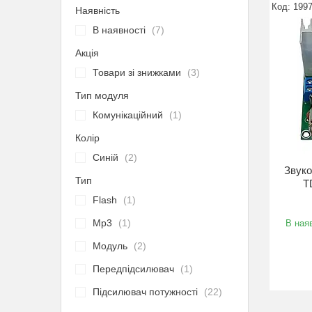
199
Наявність
В наявності
7
Акція
Товари зі знижками
3
Тип модуля
Комунікаційний
1
Колір
Синій
2
Звуко
Тип
T
Flash
1
Mp3
1
В наяв
Модуль
2
Передпідсилювач
1
Підсилювач потужності
22