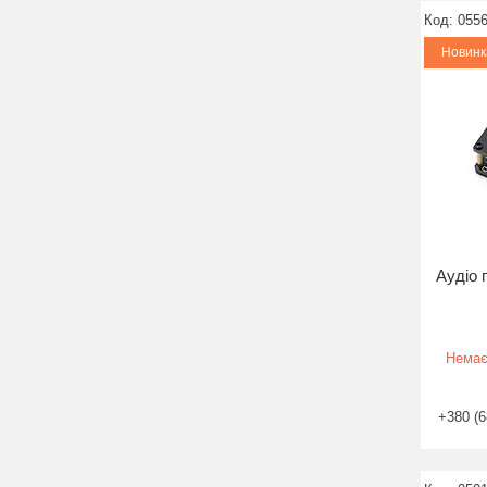
055
Новинк
Аудіо 
Немає
+380 (6