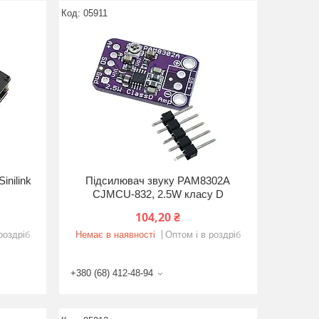
05911
inilink
Підсилювач звуку PAM8302A
CJMCU-832, 2.5W класу D
104,20 ₴
роздріб
Немає в наявності
Оптом і в роздріб
+380 (68) 412-48-94