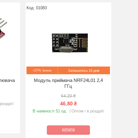
01083
–27%
Залишилось 16 днів
илювача
Модуль приймача NRF24L01 2,4
ГГц
64,20 ₴
46,80 ₴
 роздріб
В наявності 51 од.
Оптом і в роздріб
КУПИТИ