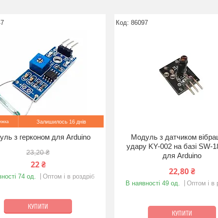
47
86097
Залишилось 16 днів
ль з герконом для Arduino
Модуль з датчиком вібрац
удару KY-002 на базі SW-
23,20 ₴
для Arduino
22 ₴
22,80 ₴
ності 74 од.
Оптом і в роздріб
В наявності 49 од.
Оптом і в 
КУПИТИ
КУПИТИ