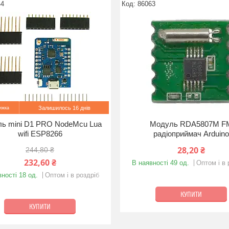
44
86063
Залишилось 16 днів
ь mini D1 PRO NodeMcu Lua
Модуль RDA5807M F
wifi ESP8266
радіоприймач Arduino
28,20 ₴
244,80 ₴
232,60 ₴
В наявності 49 од.
Оптом і в 
ності 18 од.
Оптом і в роздріб
КУПИТИ
КУПИТИ