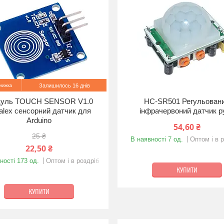
Залишилось 16 днів
уль TOUCH SENSOR V1.0
HC-SR501 Регульован
alex сенсорний датчик для
інфрачервоний датчик р
Arduino
54,60 ₴
25 ₴
В наявності 7 од.
Оптом і в 
22,50 ₴
ності 173 од.
Оптом і в роздріб
КУПИТИ
КУПИТИ