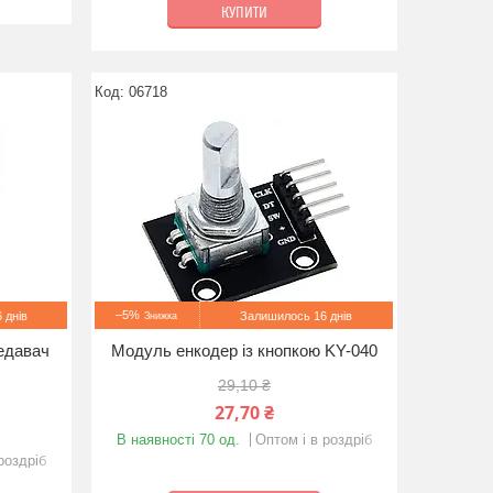
КУПИТИ
06718
–5%
 днів
Залишилось 16 днів
едавач
Модуль енкодер із кнопкою KY-040
29,10 ₴
27,70 ₴
В наявності 70 од.
Оптом і в роздріб
роздріб