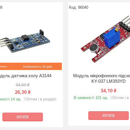
88
86040
Залишилось 16 днів
дуль датчика холу A3144
Модуль мікрофонного підс
KY-037 LM393YD
34,60 ₴
34,10 ₴
26,30 ₴
В наявності 101 од.
Оптом і в
ності 14 од.
Оптом і в роздріб
КУПИТИ
КУПИТИ