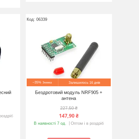
06339
–35%
Залишилось 16 днів
есний
Бездротовий модуль NRF905 +
антена
227,50 ₴
147,90 ₴
роздріб
В наявності 7 од.
Оптом і в роздріб