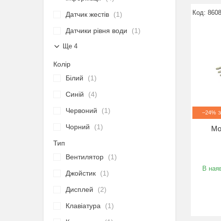
860
Датчик жестів
1
Датчики рівня води
1
Ще 4
Колір
Білий
1
Синій
4
Червоний
1
–24%
Чорний
1
Мо
Тип
Вентилятор
1
В наяв
Джойстик
1
Дисплей
2
Клавіатура
1