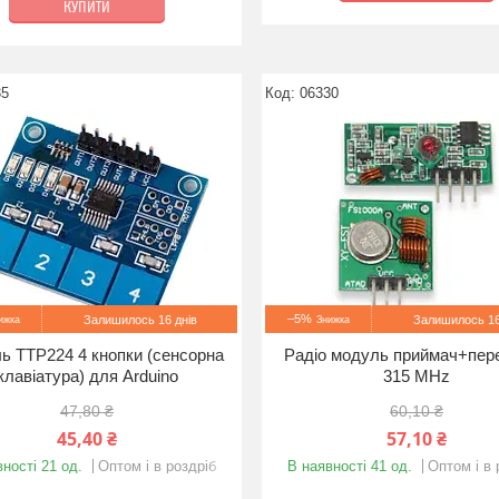
КУПИТИ
35
06330
–5%
Залишилось 16 днів
Залишилось 16
ь TTP224 4 кнопки (сенсорна
Радіо модуль приймач+пер
клавіатура) для Arduino
315 MHz
47,80 ₴
60,10 ₴
45,40 ₴
57,10 ₴
ності 21 од.
Оптом і в роздріб
В наявності 41 од.
Оптом і в 