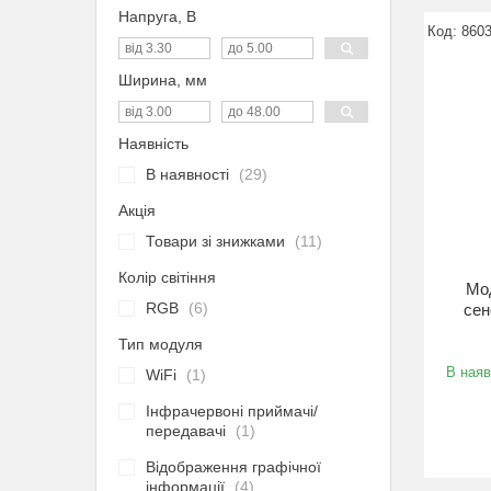
Напруга, В
860
Ширина, мм
Наявність
В наявності
29
Акція
Товари зі знижками
11
Колір світіння
Мо
RGB
6
сен
Тип модуля
В наяв
WiFi
1
Інфрачервоні приймачі/
передавачі
1
Відображення графічної
інформації
4