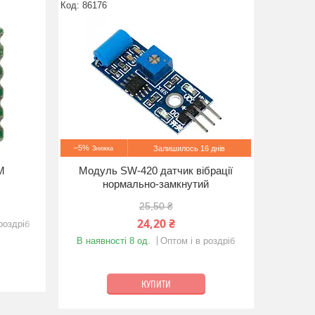
86176
–5%
Залишилось 16 днів
M
Модуль SW-420 датчик вібрації
нормально-замкнутий
25,50 ₴
24,20 ₴
роздріб
В наявності 8 од.
Оптом і в роздріб
КУПИТИ