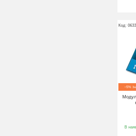
063
–5%
Модул
В наяв