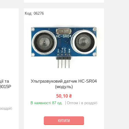
06276
ії та
Ультразвуковий датчик HC-SR04
18015P
(модуль)
50,10 ₴
В наявності 87 од.
Оптом і в роздріб
роздріб
КУПИТИ