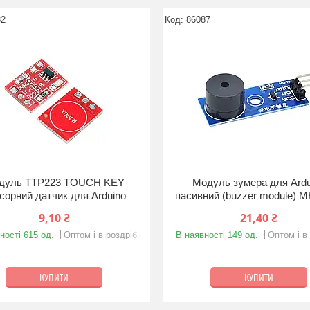
32
86087
дуль TTP223 TOUCH KEY
Модуль зумера для Ardu
сорний датчик для Arduino
пасивний (buzzer module) 
9,10 ₴
21,40 ₴
ності 615 од.
Оптом і в роздріб
В наявності 149 од.
Оптом і в
КУПИТИ
КУПИТИ