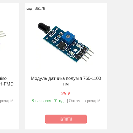
86179
ino
Модуль датчика полум'я 760-1100
MH-FMD
нм
25 ₴
 роздріб
В наявності 91 од.
Оптом і в роздріб
КУПИТИ