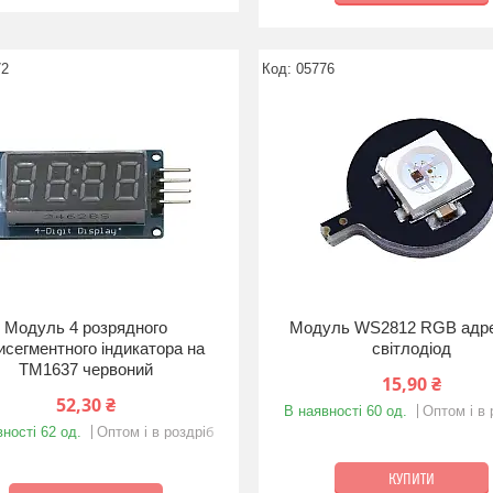
72
05776
Модуль 4 розрядного
Модуль WS2812 RGB адр
исегментного індикатора на
світлодіод
TM1637 червоний
15,90 ₴
52,30 ₴
В наявності 60 од.
Оптом і в 
ності 62 од.
Оптом і в роздріб
КУПИТИ